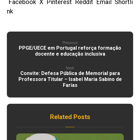
Facebook
X
Pinterest
Reddit
Email
Shortli
nk
Previous
PPGE/UECE em Portugal reforça formação
docente e educação inclusiva
Next
Convite: Defesa Pública de Memorial para
Professora Titular – Isabel Maria Sabino de
Farias
Related Posts