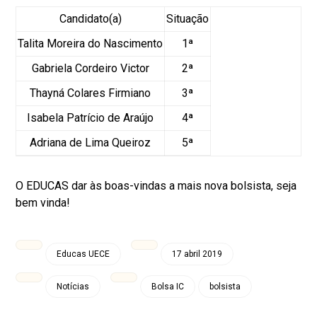
Candidato(a)
Situação
Talita Moreira do Nascimento
1ª
Gabriela Cordeiro Victor
2ª
Thayná Colares Firmiano
3ª
Isabela Patrício de Araújo
4ª
Adriana de Lima Queiroz
5ª
O EDUCAS dar às boas-vindas a mais nova bolsista, seja
bem vinda!
Educas UECE
17 abril 2019
Notícias
Bolsa IC
bolsista