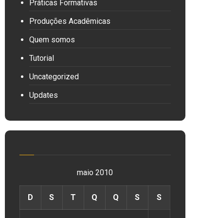
Práticas Formativas
Produções Acadêmicas
Quem somos
Tutorial
Uncategorized
Updates
maio 2010
D
S
T
Q
Q
S
S