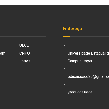
Endereço
UECE
ram
CNPQ
Universidade Estadual d
Lattes
Campus Itaperi
educasuece20@gmail.
@educas.uece