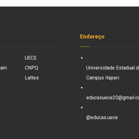
Endereço
UECE
ram
CNPQ
Universidade Estadual d
Lattes
Campus Itaperi
educasuece20@gmail.
@educas.uece