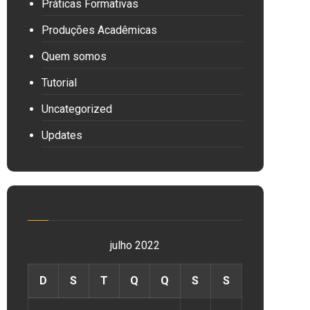
Práticas Formativas
Produções Acadêmicas
Quem somos
Tutorial
Uncategorized
Updates
julho 2022
D
S
T
Q
Q
S
S