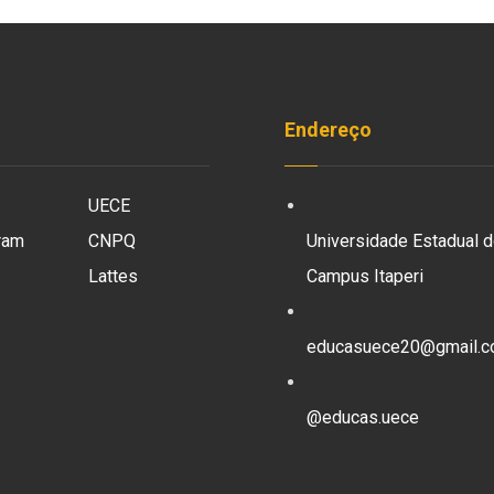
Endereço
UECE
ram
CNPQ
Universidade Estadual d
Lattes
Campus Itaperi
educasuece20@gmail.
@educas.uece