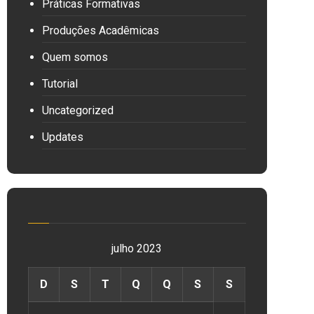
Práticas Formativas
Produções Acadêmicas
Quem somos
Tutorial
Uncategorized
Updates
julho 2023
D
S
T
Q
Q
S
S