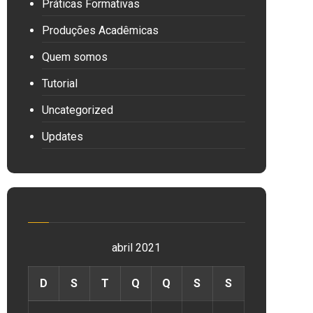
Práticas Formativas
Produções Acadêmicas
Quem somos
Tutorial
Uncategorized
Updates
abril 2021
D
S
T
Q
Q
S
S