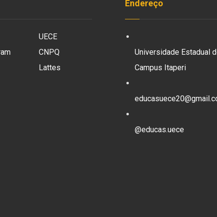
Endereço
UECE
ram
CNPQ
Universidade Estadual d
Lattes
Campus Itaperi
educasuece20@gmail.
@educas.uece