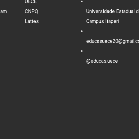
UECE
ram
CNPQ
Universidade Estadual d
Lattes
Campus Itaperi
educasuece20@gmail.
@educas.uece