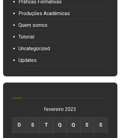
Práticas Formativas
Produções Acadêmicas
Quem somos
Tutorial
Uncategorized
Updates
fevereiro 2023
D
S
T
Q
Q
S
S